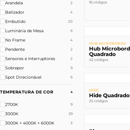
16 códigos
Arandela
2
Balizador
4
Embutido
20
Luminária de Mesa
6
No Frame
4
HUB MICROBORDA
Hub Microbor
Pendente
2
Quadrado
Sensores e Interruptores
2
42 códigos
Sobrepor
9
Spot Direcionável
6
HIDE
TEMPERATURA DE COR
▾
Hide Quadrado
25 códigos
2700K
9
3000K
29
3000K + 4000K + 6000K
3