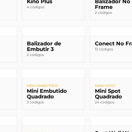
Kino Plus
Balizador No
Frame
4 códigos
2 códigos
Balizador de
Conect No F
Embutir 3
13 códigos
2 códigos
MINI EMBUTIDO
MINI SPOT
Mini Embutido
Mini Spot
Quadrado
Quadrado
3 códigos
24 códigos