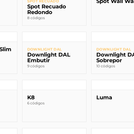
Spot Wall Wa
SPOT RECUADO
Spot Recuado
Redondo
8 códigos
Slim
DOWNLIGHT DAL
DOWNLIGHT DAL
Downlight DAL
Downlight D
Embutir
Sobrepor
9 códigos
10 códigos
K8
Luma
6 códigos