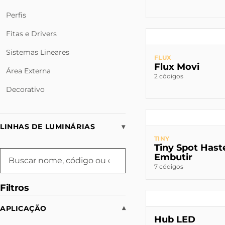
Perfis
Fitas e Drivers
Sistemas Lineares
FLUX
Flux Movi
Área Externa
2 códigos
Decorativo
LINHAS DE LUMINÁRIAS
▾
TINY
Tiny Spot Hast
Embutir
7 códigos
Filtros
APLICAÇÃO
▾
Hub LED