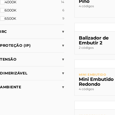
Pino
4000K
14
4 códigos
6000K
6
6500K
9
IRC
▾
Balizador de
Embutir 2
PROTEÇÃO (IP)
▾
2 códigos
TENSÃO
▾
DIMERIZÁVEL
▾
MINI EMBUTIDO
Mini Embutido
Redondo
AMBIENTE
▾
4 códigos