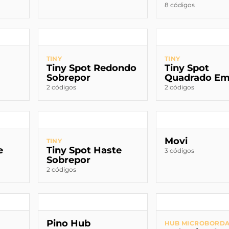
8 códigos
TINY
TINY
Tiny Spot Redondo
Tiny Spot
Sobrepor
Quadrado Em
2 códigos
2 códigos
Movi
TINY
e
Tiny Spot Haste
3 códigos
Sobrepor
2 códigos
Pino Hub
HUB MICROBORD