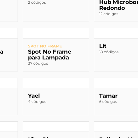
Hub Microbo
2 códigos
Redondo
12 códigos
Lit
SPOT NO FRAME
da
Spot No Frame
18 códigos
para Lampada
37 códigos
Yael
Tamar
4 códigos
6 códigos