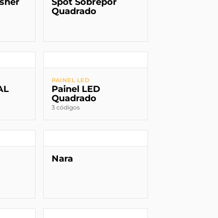
sher
Spot Sobrepor
Quadrado
PAINEL LED
AL
Painel LED
Quadrado
3 códigos
Nara