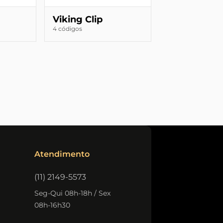
Viking Clip
4 códigos
Atendimento
(11) 2149-5573
Seg-Qui 08h-18h / Sex
08h-16h30