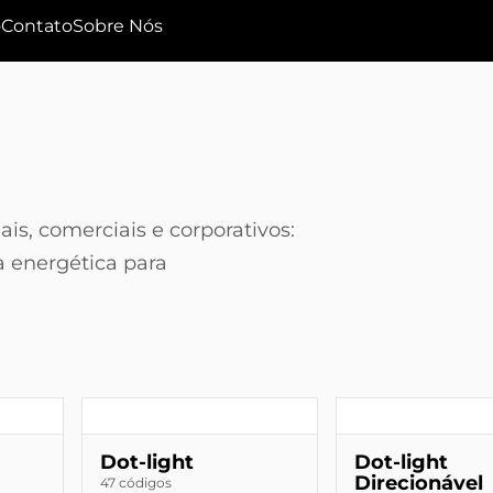
o
Contato
Sobre Nós
is, comerciais e corporativos:
a energética para
Dot-light
Dot-light
Direcionável
47 códigos