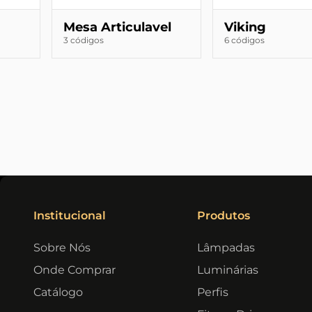
Mesa Articulavel
Viking
3 códigos
6 códigos
Institucional
Produtos
Sobre Nós
Lâmpadas
Onde Comprar
Luminárias
Catálogo
Perfis