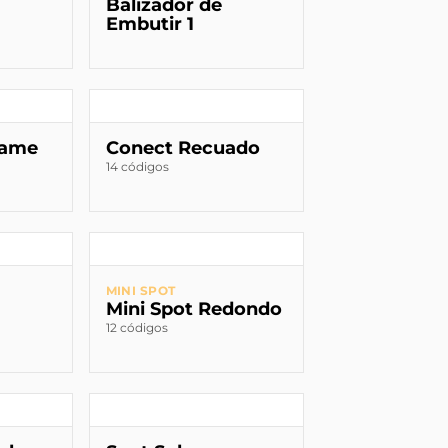
Balizador de
Embutir 1
rame
Conect Recuado
14 códigos
MINI SPOT
Mini Spot Redondo
12 códigos