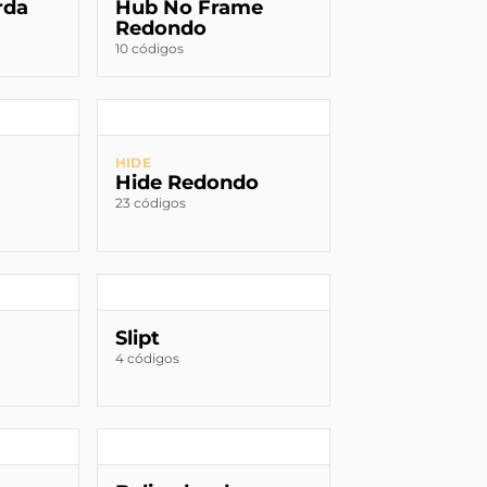
rda
Hub No Frame
Redondo
10 códigos
HIDE
Hide Redondo
23 códigos
Slipt
4 códigos