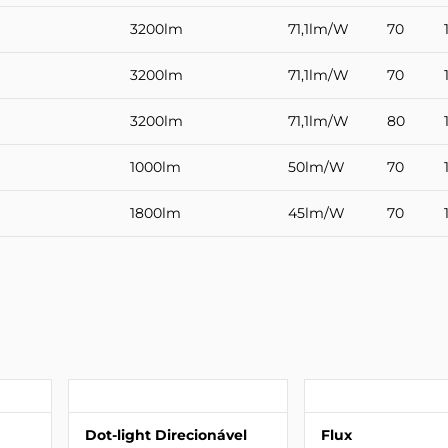
3200lm
71,1lm/W
70
3200lm
71,1lm/W
70
3200lm
71,1lm/W
80
1000lm
50lm/W
70
1800lm
45lm/W
70
Dot-light Direcionável
Flux