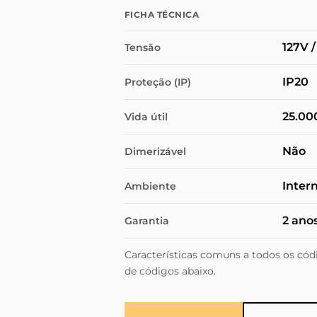
FICHA TÉCNICA
127V 
Tensão
IP20
Proteção (IP)
25.00
Vida útil
Não
Dimerizável
Inter
Ambiente
2 ano
Garantia
Características comuns a todos os códi
de códigos abaixo.