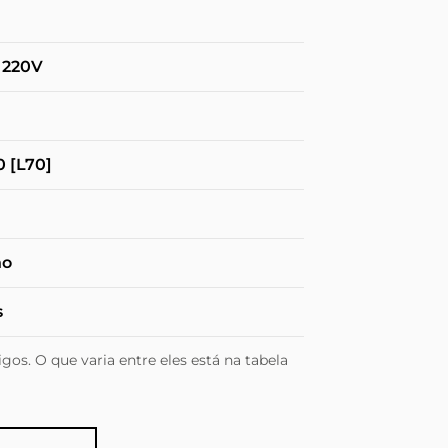
/ 220V
0 [L70]
no
s
gos. O que varia entre eles está na tabela