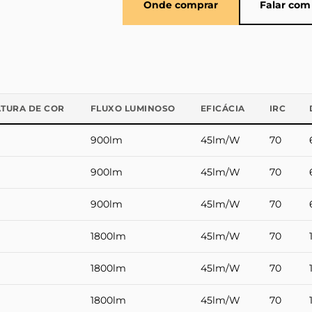
Onde comprar
Falar com
TURA DE COR
FLUXO LUMINOSO
EFICÁCIA
IRC
900lm
45lm/W
70
900lm
45lm/W
70
900lm
45lm/W
70
1800lm
45lm/W
70
1800lm
45lm/W
70
1800lm
45lm/W
70