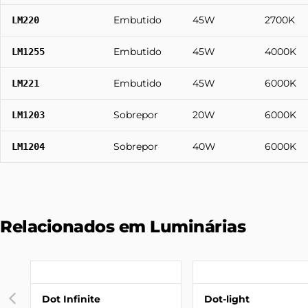
Embutido
45W
2700K
LM220
Embutido
45W
4000K
LM1255
Embutido
45W
6000K
LM221
Sobrepor
20W
6000K
LM1203
Sobrepor
40W
6000K
LM1204
Relacionados em Luminárias
Dot Infinite
Dot-light