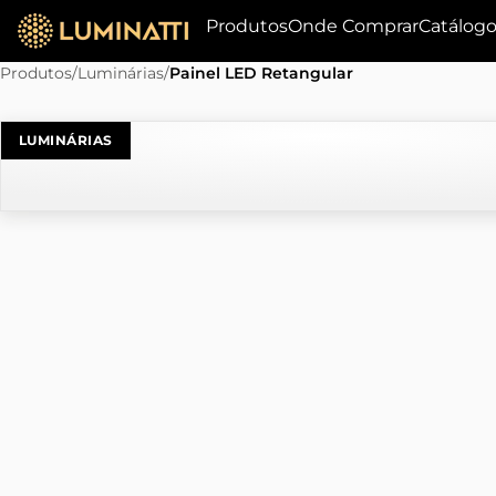
Produtos
Onde Comprar
Catálog
Produtos
/
Luminárias
/
Painel LED Retangular
LUMINÁRIAS