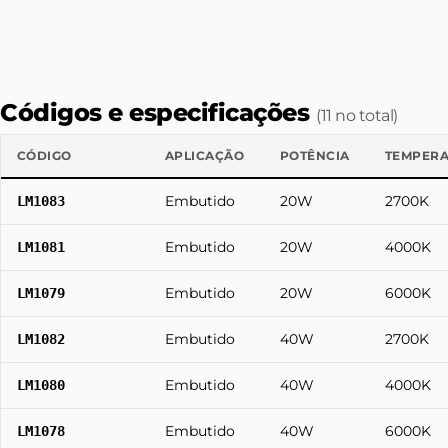
Códigos e especificações
(11 no total)
CÓDIGO
APLICAÇÃO
POTÊNCIA
TEMPERA
Embutido
20W
2700K
LM1083
Embutido
20W
4000K
LM1081
Embutido
20W
6000K
LM1079
Embutido
40W
2700K
LM1082
Embutido
40W
4000K
LM1080
Embutido
40W
6000K
LM1078