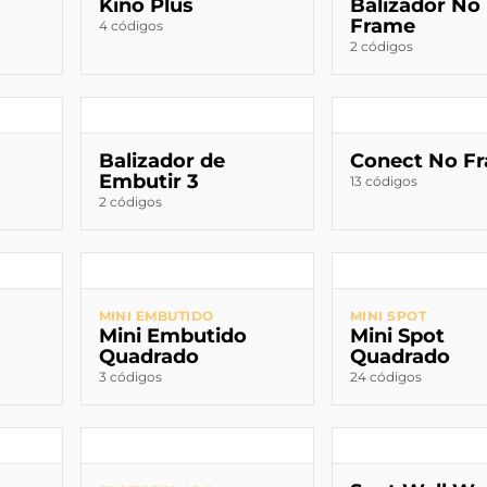
Kino Plus
Balizador No
Frame
4 códigos
2 códigos
Balizador de
Conect No F
Embutir 3
13 códigos
2 códigos
MINI EMBUTIDO
MINI SPOT
Mini Embutido
Mini Spot
Quadrado
Quadrado
3 códigos
24 códigos