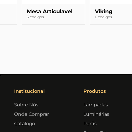
Mesa Articulavel
Viking
3 códigos
6 códigos
Institucional
Produtos
Sobre Nós
Lâmpadas
Onde Comprar
Luminárias
Catálogo
Perfis