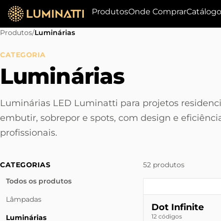
Produtos
Onde Comprar
Catálog
Produtos
/
Luminárias
CATEGORIA
Luminárias
Luminárias LED Luminatti para projetos residencia
embutir, sobrepor e spots, com design e eficiênci
profissionais.
CATEGORIAS
52 produtos
Todos os produtos
Lâmpadas
Dot Infinite
12 códigos
Luminárias