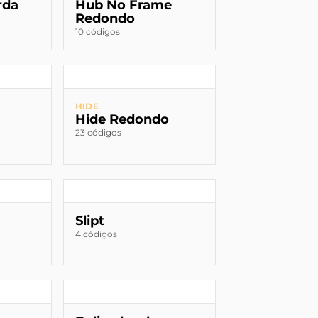
rda
Hub No Frame
Redondo
10 códigos
HIDE
Hide Redondo
23 códigos
Slipt
4 códigos