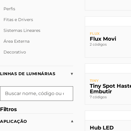
Perfis
Fitas e Drivers
Sistemas Lineares
FLUX
Flux Movi
Área Externa
2 códigos
Decorativo
LINHAS DE LUMINÁRIAS
▾
TINY
Tiny Spot Hast
Embutir
7 códigos
Filtros
APLICAÇÃO
▾
Hub LED