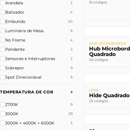
16 códigos
Arandela
2
Balizador
4
Embutido
20
Luminária de Mesa
6
No Frame
4
HUB MICROBORDA
Hub Microbor
Pendente
2
Quadrado
Sensores e Interruptores
2
42 códigos
Sobrepor
9
Spot Direcionável
6
HIDE
TEMPERATURA DE COR
▾
Hide Quadrado
25 códigos
2700K
9
3000K
29
3000K + 4000K + 6000K
3