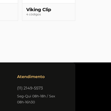
Viking Clip
4 códigos
Atendimento
(11) 2149-5573
Seg-Qui 08h-18h / Sex
08h-16h30