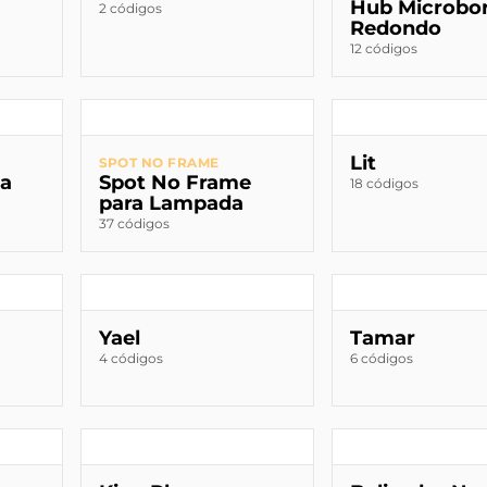
Hub Microbo
2 códigos
Redondo
12 códigos
Lit
SPOT NO FRAME
da
Spot No Frame
18 códigos
para Lampada
37 códigos
Yael
Tamar
4 códigos
6 códigos