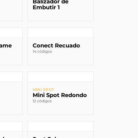
Balizador de
Embutir 1
rame
Conect Recuado
14 códigos
MINI SPOT
Mini Spot Redondo
12 códigos