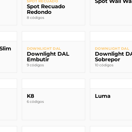
Spot Wall Wa
SPOT RECUADO
Spot Recuado
Redondo
8 códigos
Slim
DOWNLIGHT DAL
DOWNLIGHT DAL
Downlight DAL
Downlight D
Embutir
Sobrepor
9 códigos
10 códigos
K8
Luma
6 códigos