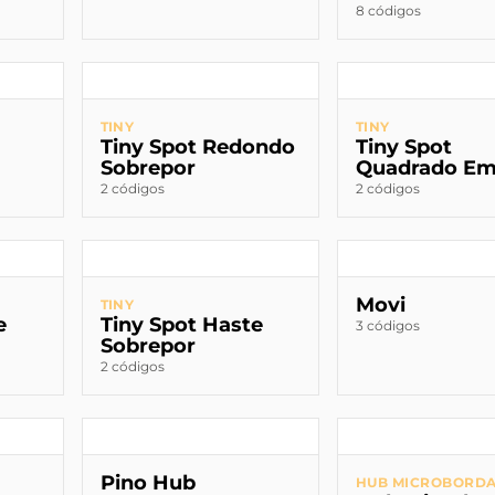
8 códigos
TINY
TINY
Tiny Spot Redondo
Tiny Spot
Sobrepor
Quadrado Em
2 códigos
2 códigos
Movi
TINY
e
Tiny Spot Haste
3 códigos
Sobrepor
2 códigos
Pino Hub
HUB MICROBORD