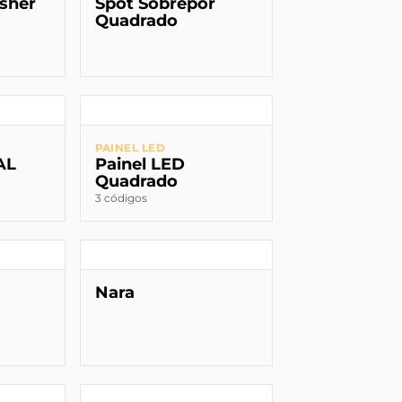
sher
Spot Sobrepor
Quadrado
PAINEL LED
AL
Painel LED
Quadrado
3 códigos
Nara