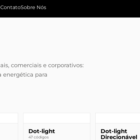
o
Contato
Sobre Nós
is, comerciais e corporativos:
a energética para
Dot-light
Dot-light
Direcionável
47 códigos