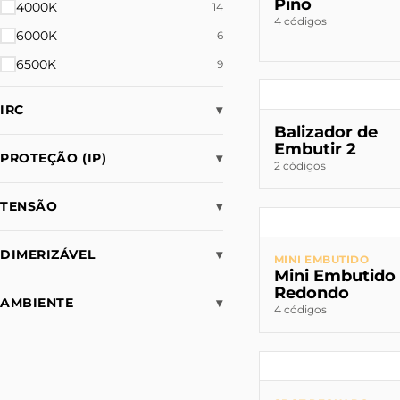
Pino
4000K
14
4 códigos
6000K
6
6500K
9
IRC
▾
Balizador de
Embutir 2
PROTEÇÃO (IP)
▾
2 códigos
TENSÃO
▾
DIMERIZÁVEL
▾
MINI EMBUTIDO
Mini Embutido
Redondo
AMBIENTE
▾
4 códigos