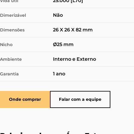
25.000 [L70]
Vida útil
Não
Dimerizável
26 X 26 X 82 mm
Dimensões
Ø25 mm
Nicho
Interno e Externo
Ambiente
1 ano
Garantia
Onde comprar
Falar com a equipe