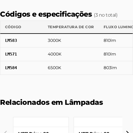
Códigos e especificações
(3 no total)
CÓDIGO
TEMPERATURA DE COR
FLUXO LUMIN
3000K
810lm
LM583
4000K
810lm
LM571
6500K
803lm
LM584
Relacionados em Lâmpadas