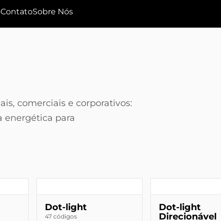
o
Contato
Sobre Nós
is, comerciais e corporativos:
a energética para
Dot-light
Dot-light
Direcionável
47 códigos