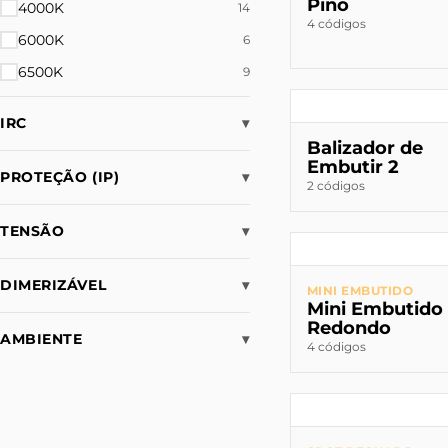
Pino
4000K
14
4 códigos
6000K
6
6500K
9
IRC
▾
Balizador de
Embutir 2
PROTEÇÃO (IP)
▾
2 códigos
TENSÃO
▾
DIMERIZÁVEL
▾
MINI EMBUTIDO
Mini Embutido
Redondo
AMBIENTE
▾
4 códigos