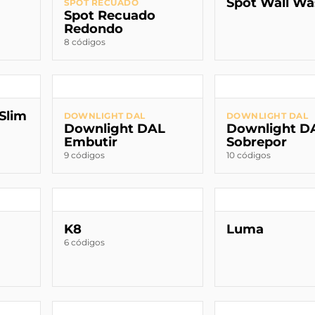
Spot Wall Wa
SPOT RECUADO
Spot Recuado
Redondo
8 códigos
Slim
DOWNLIGHT DAL
DOWNLIGHT DAL
Downlight DAL
Downlight D
Embutir
Sobrepor
9 códigos
10 códigos
K8
Luma
6 códigos