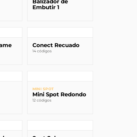
Balizador de
Embutir 1
rame
Conect Recuado
14 códigos
MINI SPOT
Mini Spot Redondo
12 códigos