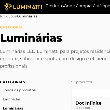
Produtos
Onde Comprar
Catálog
Produtos
/
Luminárias
CATEGORIA
Luminárias
Luminárias LED Luminatti para projetos residencia
embutir, sobrepor e spots, com design e eficiênci
profissionais.
CATEGORIAS
52 produtos
Todos os produtos
Lâmpadas
Dot Infinite
12 códigos
Luminárias