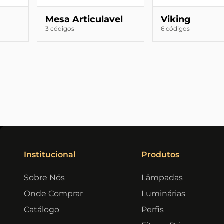
Mesa Articulavel
Viking
3 códigos
6 códigos
Institucional
Produtos
Sobre Nós
Lâmpadas
Onde Comprar
Luminárias
Catálogo
Perfis