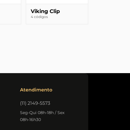
Viking Clip
4 códigos
Atendimento
(11) 2149-5573
Seg-Qui 08h-18h / Sex
08h-16h30