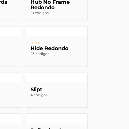
rda
Hub No Frame
Redondo
10 códigos
HIDE
Hide Redondo
23 códigos
Slipt
4 códigos