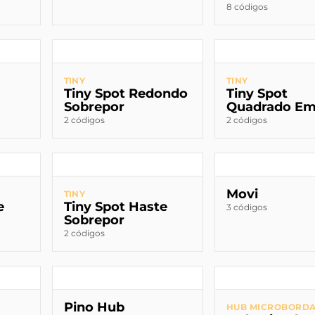
8 códigos
TINY
TINY
Tiny Spot Redondo
Tiny Spot
Sobrepor
Quadrado Em
2 códigos
2 códigos
Movi
TINY
e
Tiny Spot Haste
3 códigos
Sobrepor
2 códigos
Pino Hub
HUB MICROBORD