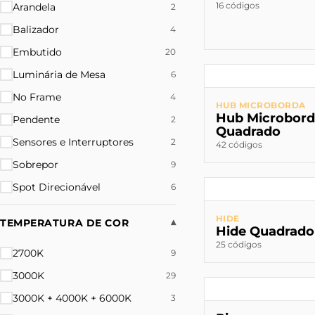
16 códigos
Arandela
2
Balizador
4
Embutido
20
Luminária de Mesa
6
No Frame
4
HUB MICROBORDA
Hub Microbor
Pendente
2
Quadrado
Sensores e Interruptores
2
42 códigos
Sobrepor
9
Spot Direcionável
6
HIDE
TEMPERATURA DE COR
▾
Hide Quadrado
25 códigos
2700K
9
3000K
29
3000K + 4000K + 6000K
3