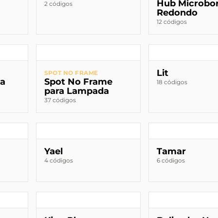
Hub Microbo
2 códigos
Redondo
12 códigos
Lit
SPOT NO FRAME
da
Spot No Frame
18 códigos
para Lampada
37 códigos
Yael
Tamar
4 códigos
6 códigos