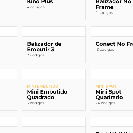
Kino Plus
Balizador No
Frame
4 códigos
2 códigos
Balizador de
Conect No F
Embutir 3
13 códigos
2 códigos
MINI EMBUTIDO
MINI SPOT
Mini Embutido
Mini Spot
Quadrado
Quadrado
3 códigos
24 códigos