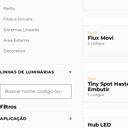
Perfis
Fitas e Drivers
Sistemas Lineares
FLUX
Flux Movi
Área Externa
2 códigos
Decorativo
LINHAS DE LUMINÁRIAS
▾
TINY
Tiny Spot Hast
Embutir
7 códigos
Filtros
APLICAÇÃO
▾
Hub LED