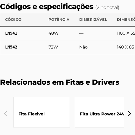
Códigos e especificações
(2 no total)
CÓDIGO
POTÊNCIA
DIMERIZÁVEL
DIMENS
48W
—
1100 X 
LM541
72W
Não
140 X 8
LM542
Relacionados em Fitas e Drivers
Fita Flexivel
Fita Ultra Power 24V