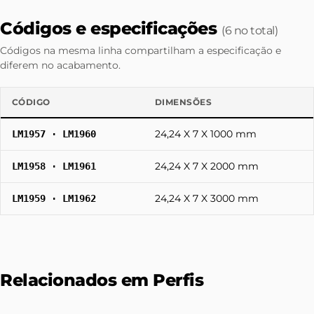
Códigos e especificações
(6 no total)
Códigos na mesma linha compartilham a especificação e
diferem no acabamento.
CÓDIGO
DIMENSÕES
24,24 X 7 X 1000 mm
LM1957 · LM1960
24,24 X 7 X 2000 mm
LM1958 · LM1961
24,24 X 7 X 3000 mm
LM1959 · LM1962
Relacionados em Perfis